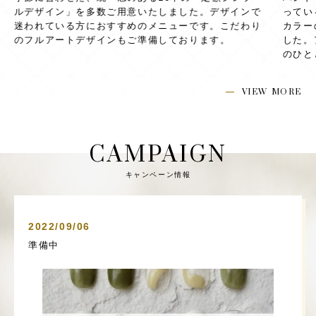
っている方の足元を、おしゃれに変身させます。ワン
合わせ
カラーのデザインからフルアートまでご用意いたしま
爪をは
した。アンティーク家具で揃えた贅沢空間で、癒やし
などで
のひとときをお過ごしください。
VIEW MORE
CAMPAIGN
キャンペーン情報
2022/09/06
準備中