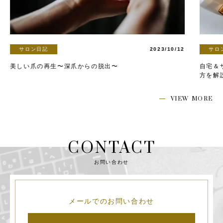
サロン日記
2023/09/05
サロ
自宅＆サロンでできる自爪育成！ネイルベッドの伸ばし
自宅で
方を解説
VIEW MORE
CONTACT
お問い合わせ
メールでのお問い合わせ