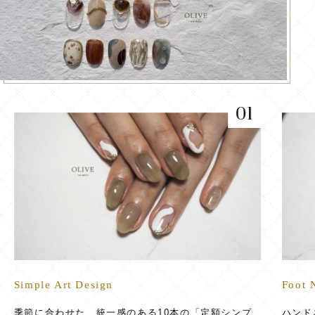
Foot Nail
Nail 
ハンドネイルができない方や、フットネイルにこだわ
爪の育